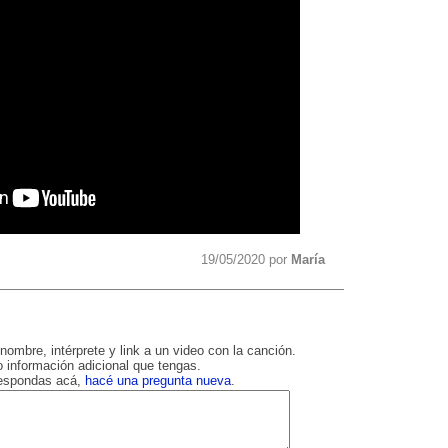
19/05/2020 por
María
nombre, intérprete y link a un video con la canción.
 información adicional que tengas.
respondas acá,
hacé una pregunta nueva
.