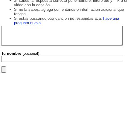
Si sabés la respuesta correcta poné nombre, intérprete y link a un
video con la canción.
Si no la sabés, agregá comentarios o información adicional que
tengas.
Si estás buscando otra canción no respondas acá,
hacé una
pregunta nueva
.
Tu nombre
(opcional)