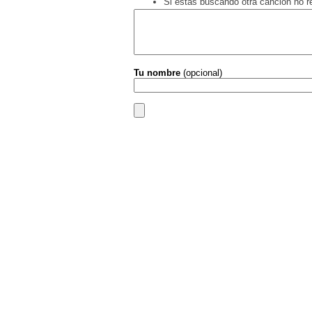
Si estás buscando otra canción no 
Tu nombre
(opcional)