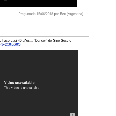
Preguntado 15/06/2018 por
Eze
(Argentina)
e hace casi 40 años... "Dancer" de Gino Soccio
=-3y2C8jqG8Q