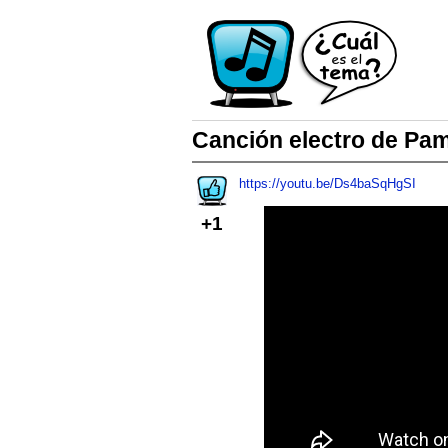
Canción electro de Pam
https://youtu.be/Ds4baSqHgSI
+1