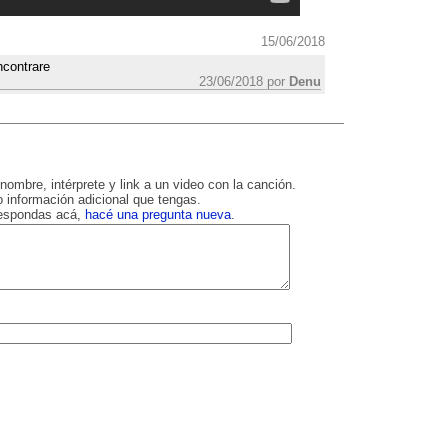
15/06/2018
ncontrare
23/06/2018 por
Denu
nombre, intérprete y link a un video con la canción.
 información adicional que tengas.
respondas acá,
hacé una pregunta nueva
.