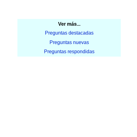
Ver más...
Preguntas destacadas
Preguntas nuevas
Preguntas respondidas