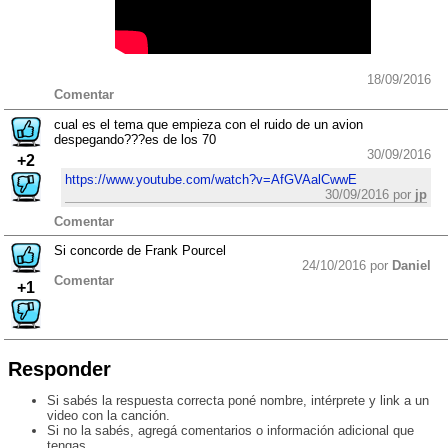
18/09/2016
Comentar
cual es el tema que empieza con el ruido de un avion
despegando???es de los 70
30/09/2016
+2
https://www.youtube.com/watch?v=AfGVAalCwwE
30/09/2016 por
jp
Comentar
Si concorde de Frank Pourcel
24/10/2016 por
Daniel
Comentar
+1
Responder
Si sabés la respuesta correcta poné nombre, intérprete y link a un
video con la canción.
Si no la sabés, agregá comentarios o información adicional que
tengas.