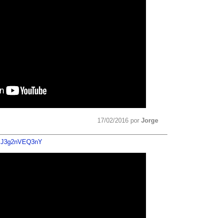
17/02/2016 por
Jorge
v=J3g2nVEQ3nY