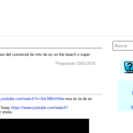
ion del comercial de mtv de ex on the beach o super
Preguntado 23/01/2016
w.youtube.com/watch?v=0uLI6BnVh6w
esa es la de ex
am Sway
https://www.youtube.com/watch?
r shore.