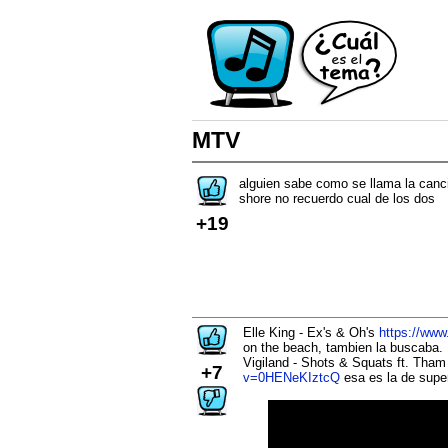
MTV
alguien sabe como se llama la canc
shore no recuerdo cual de los dos
+19
Elle King - Ex's & Oh's
https://ww
on the beach, tambien la buscaba.
Vigiland - Shots & Squats ft. Th
+7
v=0HENeKIztcQ
esa es la de supe