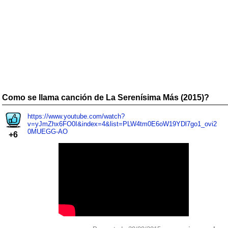
Como se llama canción de La Serenísima Más (2015)?
https://www.youtube.com/watch?
v=yJmZhx6FO0I&index=4&list=PLW4tm0E6oW19YDl7go1_ovi2
0MUEGG-AO
+6