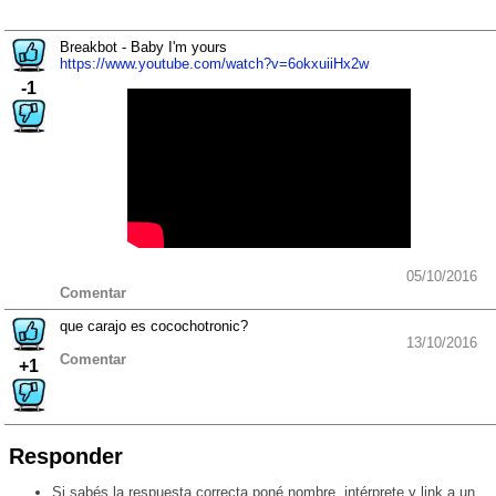
Breakbot - Baby I'm yours
https://www.youtube.com/watch?v=6okxuiiHx2w
-1
05/10/2016
Comentar
que carajo es cocochotronic?
13/10/2016
Comentar
+1
Responder
Si sabés la respuesta correcta poné nombre, intérprete y link a un