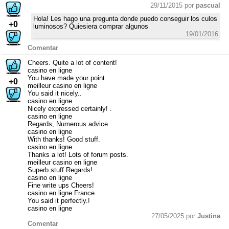
29/11/2015 por
pascual
Hola! Les hago una pregunta donde puedo conseguir los culos
+0
luminosos? Quiesiera comprar algunos
19/01/2016
Comentar
Cheers. Quite a lot of content!
casino en ligne
You have made your point.
+0
meilleur casino en ligne
You said it nicely..
casino en ligne
Nicely expressed certainly! .
casino en ligne
Regards, Numerous advice.
casino en ligne
With thanks! Good stuff.
casino en ligne
Thanks a lot! Lots of forum posts.
meilleur casino en ligne
Superb stuff Regards!
casino en ligne
Fine write ups Cheers!
casino en ligne France
You said it perfectly.!
casino en ligne
27/05/2025 por
Justina
Comentar