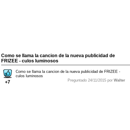
Como se llama la cancion de la nueva publicidad de
FRIZEE - culos luminosos
Como se llama la cancion de la nueva publicidad de FRIZEE -
culos luminosos
Preguntado 24/11/2015 por
Walter
+7