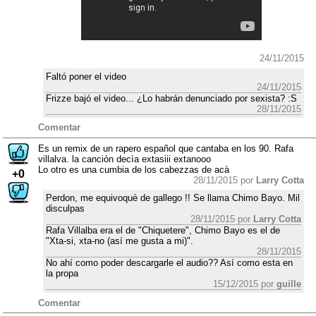
24/11/2015
Faltó poner el video
24/11/2015
Frizze bajó el video... ¿Lo habrán denunciado por sexista? :S
28/11/2015
Comentar
Es un remix de un rapero español que cantaba en los 90. Rafa
villalva. la canciòn decìa extasiii extanooo
Lo otro es una cumbia de los cabezzas de acà
+0
28/11/2015 por
Larry Cotta
Perdon, me equivoquè de gallego !! Se llama Chimo Bayo. Mil
disculpas
28/11/2015 por
Larry Cotta
Rafa Villalba era el de "Chiquetere", Chimo Bayo es el de
"Xta-si, xta-no (así me gusta a mi)".
28/11/2015
No ahí como poder descargarle el audio?? Así como esta en
la propa
15/12/2015 por
guille
Comentar