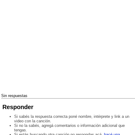
Sin respuestas
Responder
Si sabés la respuesta correcta poné nombre, intérprete y link a un
video con la canción.
Si no la sabés, agregá comentarios o información adicional que
tengas.
Si estás buscando otra canción no respondas acá,
hacé una