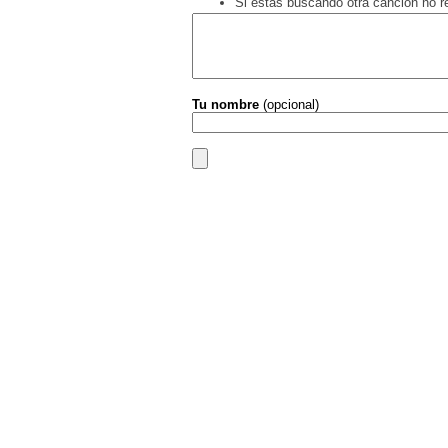
Si estás buscando otra canción no 
Tu nombre
(opcional)