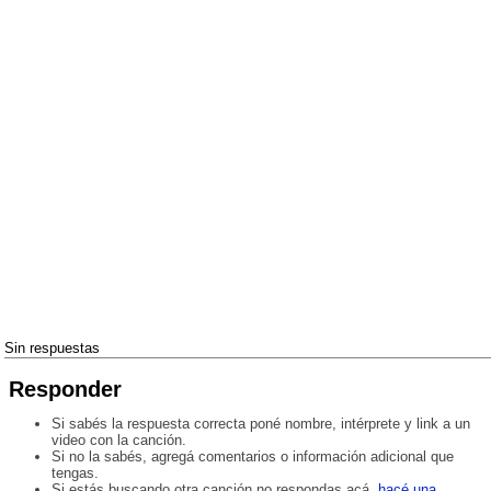
Sin respuestas
Responder
Si sabés la respuesta correcta poné nombre, intérprete y link a un
video con la canción.
Si no la sabés, agregá comentarios o información adicional que
tengas.
Si estás buscando otra canción no respondas acá,
hacé una