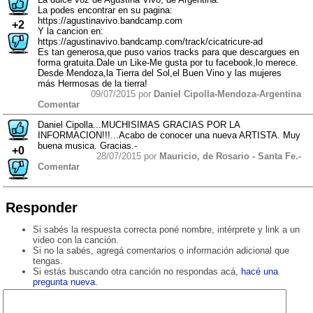
La podes encontrar en su pagina:
https://agustinavivo.bandcamp.com
+2
Y la cancion en:
https://agustinavivo.bandcamp.com/track/cicatricure-ad
Es tan generosa,que puso varios tracks para que descargues en
forma gratuita.Dale un Like-Me gusta por tu facebook,lo merece.
Desde Mendoza,la Tierra del Sol,el Buen Vino y las mujeres
más Hermosas de la tierra!
09/07/2015 por
Daniel Cipolla-Mendoza-Argentina
Comentar
Daniel Cipolla...MUCHISIMAS GRACIAS POR LA
INFORMACION!!!...Acabo de conocer una nueva ARTISTA. Muy
buena musica. Gracias.-
+0
28/07/2015 por
Mauricio, de Rosario - Santa Fe.-
Comentar
Responder
Si sabés la respuesta correcta poné nombre, intérprete y link a un
video con la canción.
Si no la sabés, agregá comentarios o información adicional que
tengas.
Si estás buscando otra canción no respondas acá,
hacé una
pregunta nueva
.