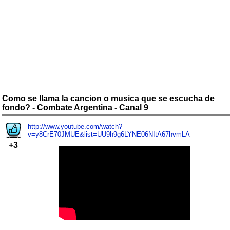
Como se llama la cancion o musica que se escucha de
fondo? - Combate Argentina - Canal 9
http://www.youtube.com/watch?
v=y8CrE70JMUE&list=UU9h9g6LYNE06NItA67hvmLA
+3