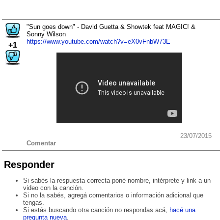
"Sun goes down" - David Guetta & Showtek feat MAGIC! &
Sonny Wilson
https://www.youtube.com/watch?v=eX0vFnbW73E
+1
23/07/2015
Comentar
Responder
Si sabés la respuesta correcta poné nombre, intérprete y link a un
video con la canción.
Si no la sabés, agregá comentarios o información adicional que
tengas.
Si estás buscando otra canción no respondas acá,
hacé una
pregunta nueva
.