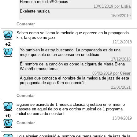
Hermosa melodia!!!Gracias-
10/03/2019 por
Lidia
Exelente musica
16/03/2019
Comentar
Saben como se llama la melodia que aparece en la propaganda
kin, la q es como jazz
12/12/2018
+2
Yo tambien lo estoy buscando. La propaganda es de una
mujer que sale de un ascensor en un edificio
17/12/2018
Él nombre de la canción es como la cigarra de María Elena
Walsh/hermoso tema.
05/02/2019 por
César
Alguien que conozca el nombre de la melodía de jazz de esta
propaganda de agua Kim consorcio?
22/01/2021
Comentar
alguien se acierda de 1 musica clasica q estaba en el mismo
cassete en aquel tie.po q era cortina musical de 1 programa
radial de bernardo neustant
+0
13/04/2019
Comentar
Hola alguien consiguió el nombre del tema musical de jazz de la