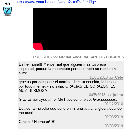
https://www.youtube.com/watch?v=oDvtJlmIJgc
+5
05/05/2018 por
Miguel Angel de SANTOS LUGARES
Es hermosa!!! Menos mal que alguien más tuvo esa
inquietud, porque la re conocía pero no sabía su nombre ni
autor
12/05/2018 por
Cele
gracias por compartir el nombre de esta canción, la busque
por todo internet y no salia. GRACIAS DE CORAZON, ES
MUY HERMOSA.
18/05/2018 por
julian
Gracias por ayudarme. Me hace sentir vivo. Graciaaaaaas.
02/12/2018
Esa es la melodía que sonó en mi entrada a la iglesia cuando
me casé
02/03/2019
Gracias! Hermosa! 💗
03/03/2019