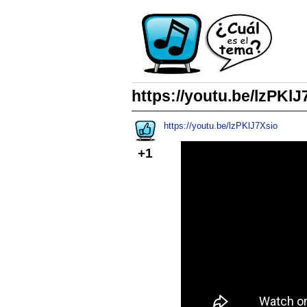
https://youtu.be/lzPKl
https://youtu.be/lzPKlJ7Xsio
+1