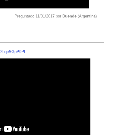
Preguntado 11/01/2017 por
Duende
(Argentina)
v=2bqeSGpP9PI