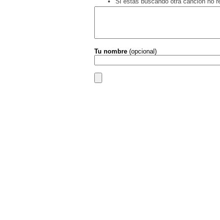
Si estás buscando otra canción no 
Tu nombre
(opcional)